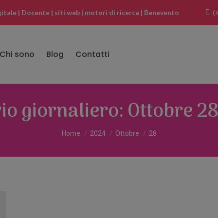
ale | Docente | siti web | motori di ricerca | Benevento
(
Chi sono
Blog
Contatti
io giornaliero:
Ottobre 2
Tu sei qui:
Home
2024
Ottobre
28