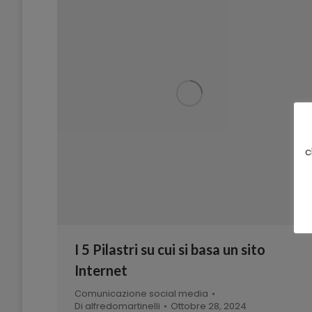
c
I 5 Pilastri su cui si basa un sito
Internet
Comunicazione social media
Di
alfredomartinelli
Ottobre 28, 2024